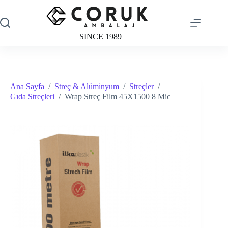
Skip
to
content
SINCE 1989
Ana Sayfa
/
Streç & Alüminyum
/
Streçler
/
Gıda Streçleri
/
Wrap Streç Film 45X1500 8 Mic