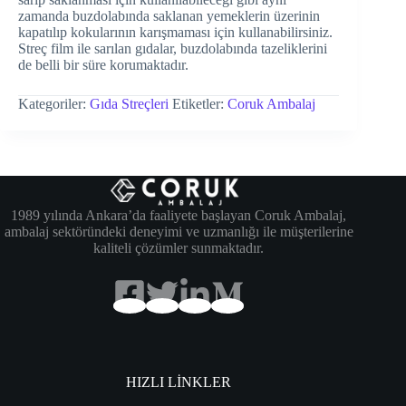
zamanda buzdolabında saklanan yemeklerin üzerinin
kapatılıp kokularının karışmaması için kullanabilirsiniz.
Streç film ile sarılan gıdalar, buzdolabında tazeliklerini
de belli bir süre korumaktadır.
Kategoriler:
Gıda Streçleri
Etiketler:
Coruk Ambalaj
1989 yılında Ankara’da faaliyete başlayan Coruk Ambalaj,
ambalaj sektöründeki deneyimi ve uzmanlığı ile müşterilerine
kaliteli çözümler sunmaktadır.
HIZLI LİNKLER