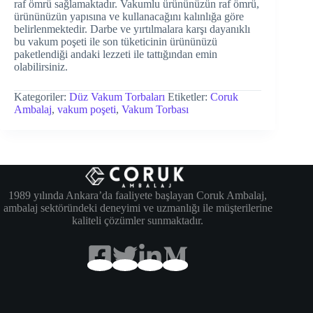
raf ömrü sağlamaktadır. Vakumlu ürününüzün raf ömrü,
ürününüzün yapısına ve kullanacağını kalınlığa göre
belirlenmektedir. Darbe ve yırtılmalara karşı dayanıklı
bu vakum poşeti ile son tüketicinin ürününüzü
paketlendiği andaki lezzeti ile tattığından emin
olabilirsiniz.
Kategoriler:
Düz Vakum Torbaları
Etiketler:
Coruk
Ambalaj
,
vakum poşeti
,
Vakum Torbası
1989 yılında Ankara’da faaliyete başlayan Coruk Ambalaj,
ambalaj sektöründeki deneyimi ve uzmanlığı ile müşterilerine
kaliteli çözümler sunmaktadır.