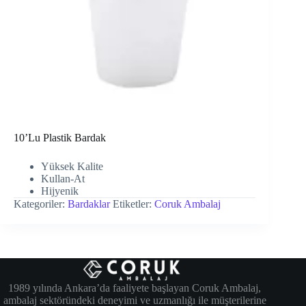
10’Lu Plastik Bardak
Yüksek Kalite
Kullan-At
Hijyenik
Kategoriler:
Bardaklar
Etiketler:
Coruk Ambalaj
1989 yılında Ankara’da faaliyete başlayan Coruk Ambalaj,
ambalaj sektöründeki deneyimi ve uzmanlığı ile müşterilerine