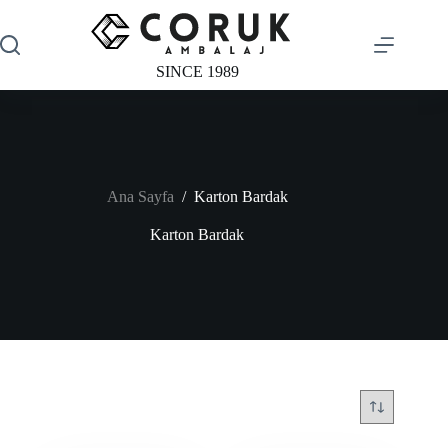
Skip
to
content
SINCE 1989
Ana Sayfa
/
Karton Bardak
Karton Bardak