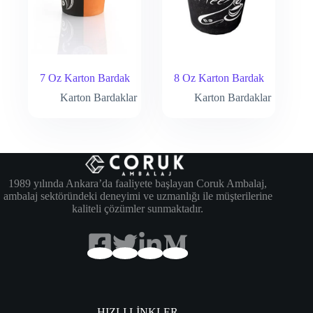
7 Oz Karton Bardak
8 Oz Karton Bardak
Karton Bardaklar
Karton Bardaklar
1989 yılında Ankara’da faaliyete başlayan Coruk Ambalaj,
ambalaj sektöründeki deneyimi ve uzmanlığı ile müşterilerine
kaliteli çözümler sunmaktadır.
HIZLI LİNKLER