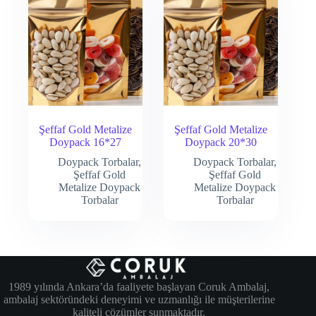
Şeffaf Gold Metalize
Şeffaf Gold Metalize
Doypack 16*27
Doypack 20*30
Doypack Torbalar
,
Doypack Torbalar
,
Şeffaf Gold
Şeffaf Gold
Metalize Doypack
Metalize Doypack
Torbalar
Torbalar
1989 yılında Ankara’da faaliyete başlayan Coruk Ambalaj,
ambalaj sektöründeki deneyimi ve uzmanlığı ile müşterilerine
kaliteli çözümler sunmaktadır.