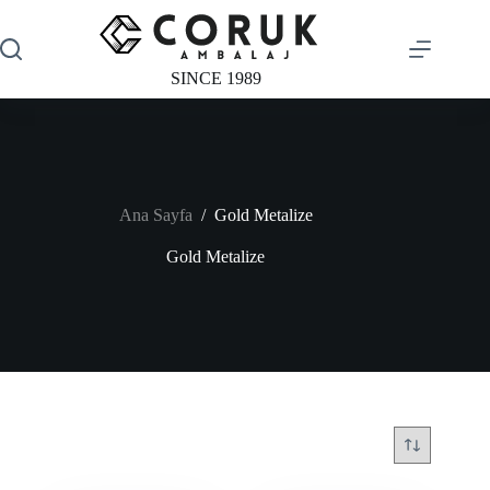
Skip
to
content
SINCE 1989
Ana Sayfa
/
Gold Metalize
Gold Metalize